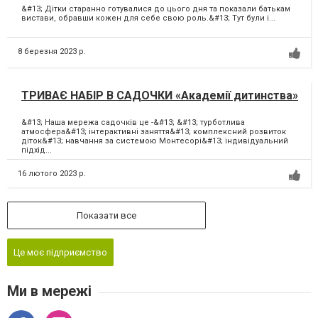
&#13; Дітки старанно готувалися до цього дня та показали батькам
вистави, обравши кожен для себе свою роль.&#13; Тут були і...
8 березня 2023 р.
ТРИВАЄ НАБІР В САДОЧКИ «Академії дитинства»
&#13; Наша мережа садочків це -&#13; &#13; турботлива
атмосфера&#13; інтерактивні заняття&#13; комплексний розвиток
діток&#13; навчання за системою Монтесорі&#13; індивідуальний
підхід...
16 лютого 2023 р.
Показати все
Це моє підприємство
Ми в мережі