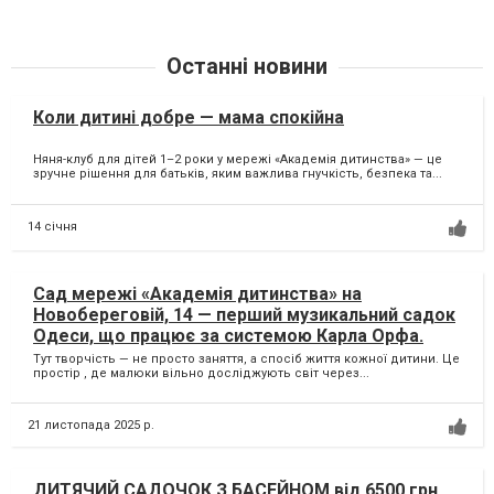
Останні новини
Коли дитині добре — мама спокійна
Няня-клуб для дітей 1–2 роки у мережі «Академія дитинства» — це
зручне рішення для батьків, яким важлива гнучкість, безпека та...
14 січня
Сад мережі «Академія дитинства» на
Новобереговій, 14 — перший музикальний садок
Одеси, що працює за системою Карла Орфа.
Тут творчість — не просто заняття, а спосіб життя кожної дитини. Це
простір , де малюки вільно досліджують світ через...
21 листопада 2025 р.
ДИТЯЧИЙ САДОЧОК З БАСЕЙНОМ від 6500 грн