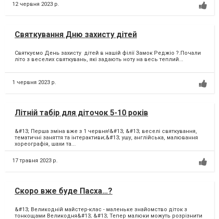
12 червня 2023 р.
Святкування Дню захисту дітей
Святкуємо День захисту дітей в нашій філії Замок Реджіо ?.Почали
літо з веселих святкувань, які задають ноту на весь теплий...
1 червня 2023 р.
Літній табір для діточок 5-10 років
&#13; Перша зміна вже з 1 червня!&#13; &#13; веселі святкування,
тематичні заняття та інтерактиви;&#13; ушу, англійська, малювання
хореографія, шахи та...
17 травня 2023 р.
Скоро вже буде Пасха…?
&#13; Великодній майстер-клас - маленьке знайомство діток з
тонкощами Великодня&#13; &#13; Тепер малюки можуть розрізнити