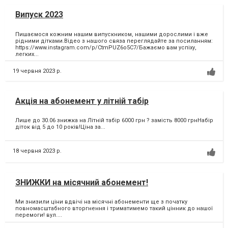
Випуск 2023
Пишаємося кожним нашим випускником, нашими дорослими і вже
рідними дітками.Відео з нашого связа переглядайте за посиланням:
https://www.instagram.com/p/CtmPUZ6o5C7/Бажаємо вам успіху,
легких...
19 червня 2023 р.
Акція на абонемент у літній табір
Лише до 30.06 знижка на Літній табір 6000 грн ? замість 8000 грнНабір
діток від 5 до 10 років!Ціна за...
18 червня 2023 р.
ЗНИЖКИ на місячний абонемент!
Ми знизили ціни вдвічі на місячні абонементи ще з початку
повномасштабного вторгнення і триматимемо такий цінник до нашої
перемоги! вул....