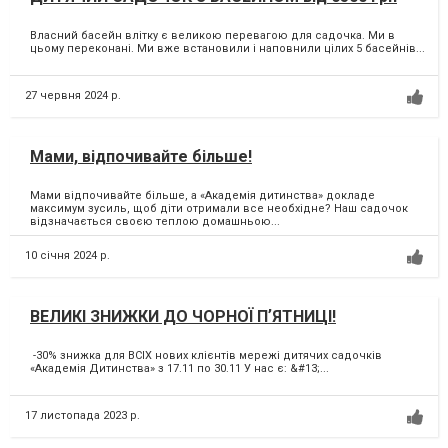
Власний басейн влітку є великою перевагою для садочка. Ми в
цьому переконані. Ми вже встановили і наповнили цілих 5 басейнів...
27 червня 2024 р.
Мами, відпочивайте більше!
Мами відпочивайте більше, а «Академія дитинства» докладе
максимум зусиль, щоб діти отримали все необхідне? Наш садочок
відзначається своєю теплою домашньою...
10 січня 2024 р.
ВЕЛИКІ ЗНИЖКИ ДО ЧОРНОЇ ПʼЯТНИЦІ!
-30% знижка для ВСІХ нових клієнтів мережі дитячих садочків
«Академія Дитинства» з 17.11 по 30.11 У нас є: &#13;...
17 листопада 2023 р.