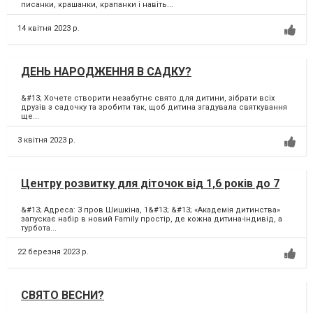
писанки, крашанки, крапанки і навіть...
14 квітня 2023 р.
ДЕНЬ НАРОДЖЕННЯ В САДКУ?
&#13; Хочете створити незабутнє свято для дитини, зібрати всіх
друзів з садочку та зробити так, щоб дитина згадувала святкування
ще...
3 квітня 2023 р.
Центру розвитку для діточок від 1,6 років до 7
&#13; Адреса: 3 пров Шишкіна, 1&#13; &#13; «Академія дитинства»
запускає набір в новий Family простір, де кожна дитина-індивід, а
турбота...
22 березня 2023 р.
СВЯТО ВЕСНИ?