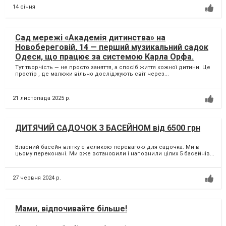
14 січня
Сад мережі «Академія дитинства» на
Новобереговій, 14 — перший музикальний садок
Одеси, що працює за системою Карла Орфа.
Тут творчість — не просто заняття, а спосіб життя кожної дитини. Це
простір , де малюки вільно досліджують світ через...
21 листопада 2025 р.
ДИТЯЧИЙ САДОЧОК З БАСЕЙНОМ від 6500 грн
Власний басейн влітку є великою перевагою для садочка. Ми в
цьому переконані. Ми вже встановили і наповнили цілих 5 басейнів...
27 червня 2024 р.
Мами, відпочивайте більше!