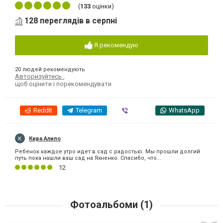
(
133
оцінки)
128 переглядів в серпні
Я рекомендую
20 людей рекомендують
Авторизуйтесь
,
щоб оцінити і порекомендувати
Reddit
Telegram
Viber
WhatsApp
Кира Алипо
Ребенок каждое утро идет в сад с радостью. Мы прошли долгий
путь пока нашли ваш сад на Яхненко. Спасибо, что...
12
Фотоальбоми (1)