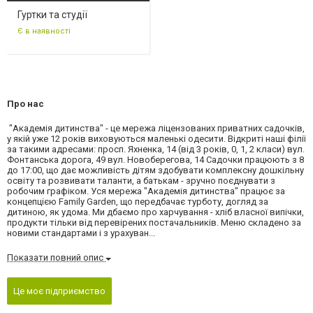
Гуртки та студії
Є в наявності
Про нас
"Академія дитинства" - це мережа ліцензованих приватних садочків,
у якій уже 12 років виховуються маленькі одесити. Відкриті наші філії
за такими адресами: просп. Яхненка, 14 (від 3 років, 0, 1, 2 класи) вул.
Фонтанська дорога, 49 вул. Новоберегова, 14 Садочки працюють з 8
до 17:00, що дає можливість дітям здобувати комплексну дошкільну
освіту та розвивати таланти, а батькам - зручно поєднувати з
робочим графіком. Уся мережа "Академія дитинства" працює за
концепцією Family Garden, що передбачає турботу, догляд за
дитиною, як удома. Ми дбаємо про харчування - хліб власної випічки,
продукти тільки від перевірених постачальників. Меню складено за
новими стандартами і з урахуван...
Показати повний опис
Це моє підприємство